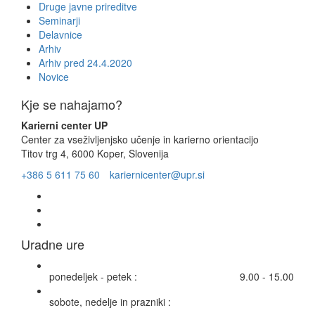
Druge javne prireditve
Seminarji
Delavnice
Arhiv
Arhiv pred 24.4.2020
Novice
Kje se nahajamo?
Karierni center UP
Center za vseživljenjsko učenje in karierno orientacijo
Titov trg 4, 6000 Koper, Slovenija
+386 5 611 75 60
kariernicenter@upr.si
Uradne ure
ponedeljek - petek :
9.00 - 15.00
sobote, nedelje in prazniki :