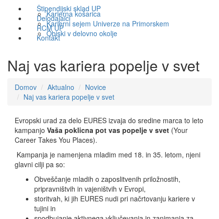
Štipendijski sklad UP
Karierna košarica
Delodajalci
Karierni sejem Univerze na Primorskem
RCM UP
Obiski v delovno okolje
Kontakt
Naj vas kariera popelje v svet
Domov
Aktualno
Novice
Naj vas kariera popelje v svet
Evropski urad za delo EURES izvaja do sredine marca to leto
kampanjo
Vaša poklicna pot vas popelje v svet
(Your
Career Takes You Places).
Kampanja je namenjena mladim med 18. in 35. letom, njeni
glavni cilji pa so:
Obveščanje mladih o zaposlitvenih priložnostih,
pripravništvih in vajeništvih v Evropi,
storitvah, ki jih EURES nudi pri načrtovanju kariere v
tujini in
spodbujanje aktivnega vključevanja in zanimanja za