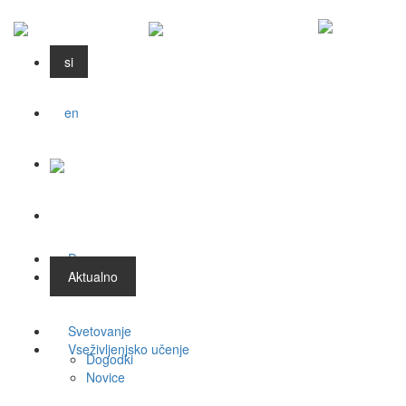
si
en
Domov
Aktualno
Svetovanje
Vseživljenjsko učenje
Dogodki
Novice